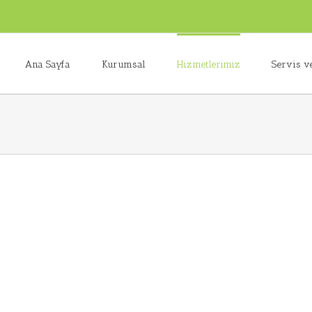
Ana Sayfa
Kurumsal
Hizmetlerimiz
Servis v
villaasansorleri (1)