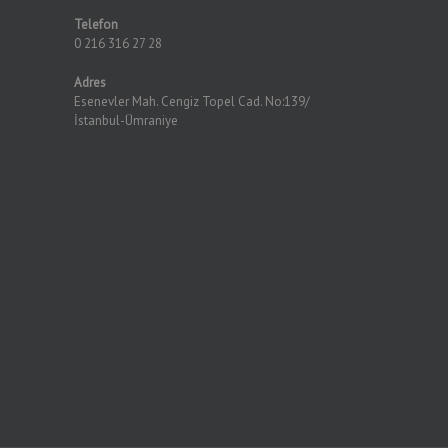
Telefon
0 216 316 27 28
Adres
Esenevler Mah. Cengiz Topel Cad. No:139/
İstanbul-Ümraniye