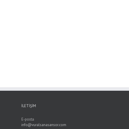
İLETIŞIM
E-posta
info@vuralsanasansor.com