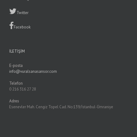
Twitter
Facebook
İLETIŞIM
E-posta
info@vuralsanasansor.com
Telefon
0 216 316 27 28
Adres
Esenevler Mah. Cengiz Topel Cad. No:139/İstanbul-Ümraniye