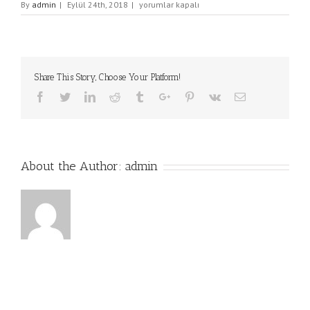
engelli
By
admin
|
Eylül 24th, 2018
|
yorumlar kapalı
asansoru
için
Share This Story, Choose Your Platform!
Facebook
Twitter
Linkedin
Reddit
Tumblr
Google+
Pinterest
Vk
Email
About the Author:
admin